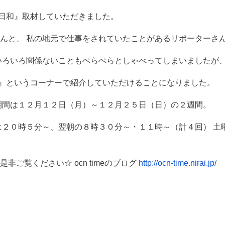
雑貨日和』取材していただきました。
んと、 私の地元で仕事をされていたことがあるリポーターさ
いろいろ関係ないこともぺらぺらとしゃべってしまいましたが、
貨日和』というコーナーで紹介していただけることになりました。
期間は１２月１２日（月）～１２月２５日（日）の２週間。
は２０時５分～、翌朝の８時３０分～・１１時～（計４回） 土
ご覧ください☆ ocn timeのブログ
http://ocn-time.nirai.jp/