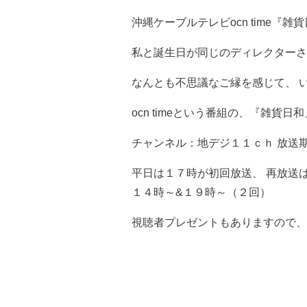
沖縄ケーブルテレビocn time『
私と誕生日が同じのディレクターさ
なんとも不思議なご縁を感じて、 
ocn timeという番組の、『雑
チャンネル：地デジ１１ｃｈ 放送
平日は１７時が初回放送、 再放送
１４時～&１９時～（２回）
視聴者プレゼントもありますので、是非