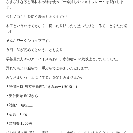
さまざまな芯と廃材木っ端を使って一輪挿しやフォトフレームを製作しま
す。
少しノコギリを使う場面もありますが、
木工というわけでもなく、切ったり貼ったり塗ったりと、作ることをただ楽
しむ
そんなワークショップです。
今回 私が初めてということもあり
学芸員の方々のアドバイスもあり、参加者を18歳以上といたしました。
汚れてもよい服装で、手ぶらでご参加いただけます。
みなさまいっしょに〝作る〟を楽しみませんか♪
⚫︎開催日時: 県立美術館(おきみゅー) 9/13(土)
⚫︎受付開始:8/13から
⚫︎対象: 18歳以上
⚫︎定員：10名
⚫︎参加費:1500円
◎沖縄県立美術館にお電話もしくはご来館にてお申し込みください。詳しく