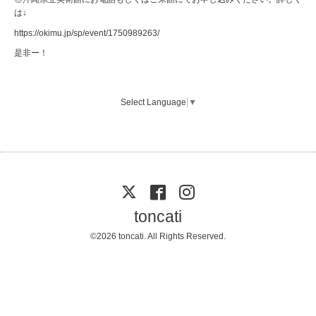
は↓
https://okimu.jp/sp/event/1750989263/
是非ー！
Select Language
▼
toncati
©2026
toncati
. All Rights Reserved.